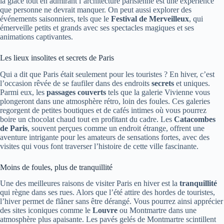
la glace tout en admirant l’architecture parisienne est une expérience
que personne ne devrait manquer. On peut aussi explorer des
événements saisonniers, tels que le
Festival de Merveilleux
, qui
émerveille petits et grands avec ses spectacles magiques et ses
animations captivantes.
Les lieux insolites et secrets de Paris
Qui a dit que Paris était seulement pour les touristes ? En hiver, c’est
l’occasion rêvée de se faufiler dans des endroits
secrets
et uniques.
Parmi eux, les
passages couverts
tels que la galerie Vivienne vous
plongeront dans une atmosphère rétro, loin des foules. Ces galeries
regorgent de petites boutiques et de cafés intimes où vous pourrez
boire un chocolat chaud tout en profitant du cadre. Les
Catacombes
de Paris
, souvent perçues comme un endroit étrange, offrent une
aventure intrigante pour les amateurs de sensations fortes, avec des
visites qui vous font traverser l’histoire de cette ville fascinante.
Moins de foules, plus de tranquillité
Une des meilleures raisons de visiter Paris en hiver est la
tranquillité
qui règne dans ses rues. Alors que l’été attire des hordes de touristes,
l’hiver permet de flâner sans être dérangé. Vous pourrez ainsi apprécier
des sites iconiques comme le
Louvre
ou Montmartre dans une
atmosphère plus apaisante. Les pavés gelés de Montmartre scintillent