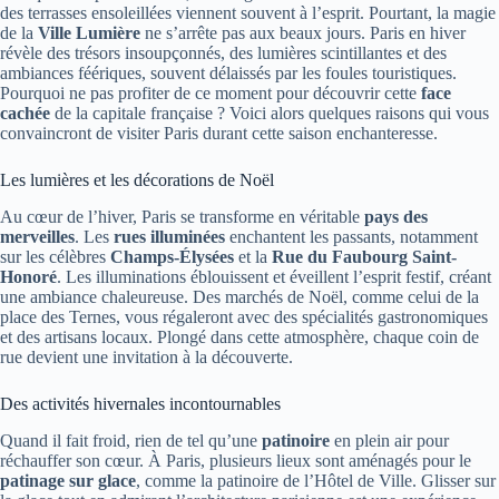
des terrasses ensoleillées viennent souvent à l’esprit. Pourtant, la magie
de la
Ville Lumière
ne s’arrête pas aux beaux jours. Paris en hiver
révèle des trésors insoupçonnés, des lumières scintillantes et des
ambiances féériques, souvent délaissés par les foules touristiques.
Pourquoi ne pas profiter de ce moment pour découvrir cette
face
cachée
de la capitale française ? Voici alors quelques raisons qui vous
convaincront de visiter Paris durant cette saison enchanteresse.
Les lumières et les décorations de Noël
Au cœur de l’hiver, Paris se transforme en véritable
pays des
merveilles
. Les
rues illuminées
enchantent les passants, notamment
sur les célèbres
Champs-Élysées
et la
Rue du Faubourg Saint-
Honoré
. Les illuminations éblouissent et éveillent l’esprit festif, créant
une ambiance chaleureuse. Des marchés de Noël, comme celui de la
place des Ternes, vous régaleront avec des spécialités gastronomiques
et des artisans locaux. Plongé dans cette atmosphère, chaque coin de
rue devient une invitation à la découverte.
Des activités hivernales incontournables
Quand il fait froid, rien de tel qu’une
patinoire
en plein air pour
réchauffer son cœur. À Paris, plusieurs lieux sont aménagés pour le
patinage sur glace
, comme la patinoire de l’Hôtel de Ville. Glisser sur