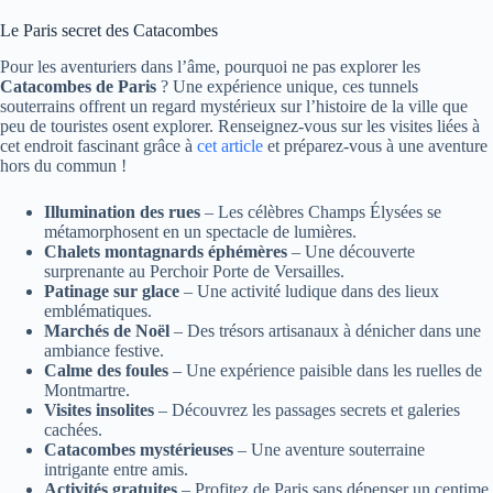
Le Paris secret des Catacombes
Pour les aventuriers dans l’âme, pourquoi ne pas explorer les
Catacombes de Paris
? Une expérience unique, ces tunnels
souterrains offrent un regard mystérieux sur l’histoire de la ville que
peu de touristes osent explorer. Renseignez-vous sur les visites liées à
cet endroit fascinant grâce à
cet article
et préparez-vous à une aventure
hors du commun !
Illumination des rues
– Les célèbres Champs Élysées se
métamorphosent en un spectacle de lumières.
Chalets montagnards éphémères
– Une découverte
surprenante au Perchoir Porte de Versailles.
Patinage sur glace
– Une activité ludique dans des lieux
emblématiques.
Marchés de Noël
– Des trésors artisanaux à dénicher dans une
ambiance festive.
Calme des foules
– Une expérience paisible dans les ruelles de
Montmartre.
Visites insolites
– Découvrez les passages secrets et galeries
cachées.
Catacombes mystérieuses
– Une aventure souterraine
intrigante entre amis.
Activités gratuites
– Profitez de Paris sans dépenser un centime.