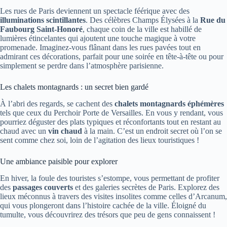
Les rues de Paris deviennent un spectacle féérique avec des
illuminations scintillantes
. Des célèbres Champs Élysées à la
Rue du
Faubourg Saint-Honoré
, chaque coin de la ville est habillé de
lumières étincelantes qui ajoutent une touche magique à votre
promenade. Imaginez-vous flânant dans les rues pavées tout en
admirant ces décorations, parfait pour une soirée en tête-à-tête ou pour
simplement se perdre dans l’atmosphère parisienne.
Les chalets montagnards : un secret bien gardé
À l’abri des regards, se cachent des
chalets montagnards éphémères
tels que ceux du Perchoir Porte de Versailles. En vous y rendant, vous
pourriez déguster des plats typiques et réconfortants tout en restant au
chaud avec un
vin chaud
à la main. C’est un endroit secret où l’on se
sent comme chez soi, loin de l’agitation des lieux touristiques !
Une ambiance paisible pour explorer
En hiver, la foule des touristes s’estompe, vous permettant de profiter
des
passages couverts
et des galeries secrètes de Paris. Explorez des
lieux méconnus à travers des visites insolites comme celles d’Arcanum,
qui vous plongeront dans l’histoire cachée de la ville. Éloigné du
tumulte, vous découvrirez des trésors que peu de gens connaissent !