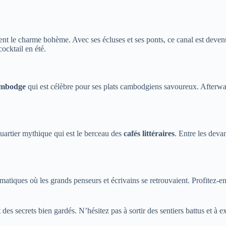
nt le charme bohème. Avec ses écluses et ses ponts, ce canal est deven
cocktail en été.
ambodge
qui est célèbre pour ses plats cambodgiens savoureux. Afterwa
quartier mythique qui est le berceau des
cafés littéraires
. Entre les devan
tiques où les grands penseurs et écrivains se retrouvaient. Profitez-en
des secrets bien gardés. N’hésitez pas à sortir des sentiers battus et à e