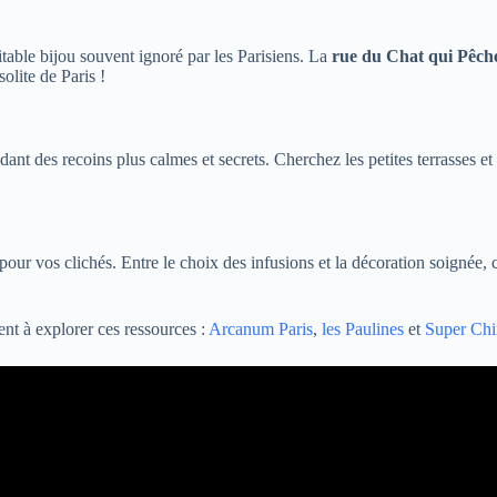
itable bijou souvent ignoré par les Parisiens. La
rue du Chat qui Pêch
olite de Paris !
dant des recoins plus calmes et secrets. Cherchez les petites terrasses et
pour vos clichés. Entre le choix des infusions et la décoration soignée,
ent à explorer ces ressources :
Arcanum Paris
,
les Paulines
et
Super Chi