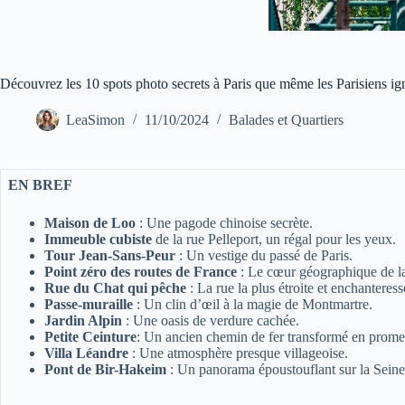
Découvrez les 10 spots photo secrets à Paris que même les Parisiens ig
LeaSimon
11/10/2024
Balades et Quartiers
EN BREF
Maison de Loo
: Une pagode chinoise secrète.
Immeuble cubiste
de la rue Pelleport, un régal pour les yeux.
Tour Jean-Sans-Peur
: Un vestige du passé de Paris.
Point zéro des routes de France
: Le cœur géographique de la
Rue du Chat qui pêche
: La rue la plus étroite et enchanteress
Passe-muraille
: Un clin d’œil à la magie de Montmartre.
Jardin Alpin
: Une oasis de verdure cachée.
Petite Ceinture
: Un ancien chemin de fer transformé en prom
Villa Léandre
: Une atmosphère presque villageoise.
Pont de Bir-Hakeim
: Un panorama époustouflant sur la Seine