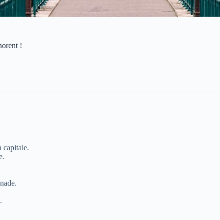
norent !
 capitale.
e.
enade.
.